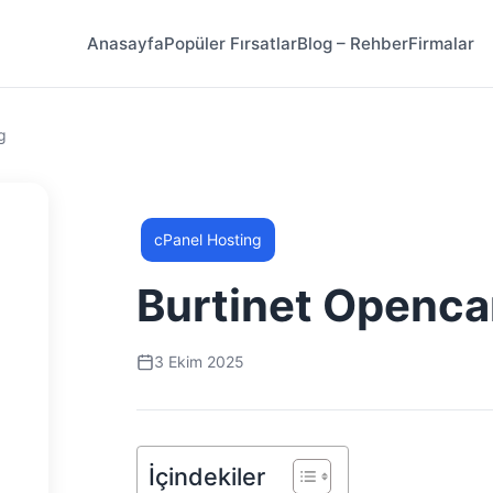
Anasayfa
Popüler Fırsatlar
Blog – Rehber
Firmalar
g
cPanel Hosting
Burtinet Openca
3 Ekim 2025
İçindekiler