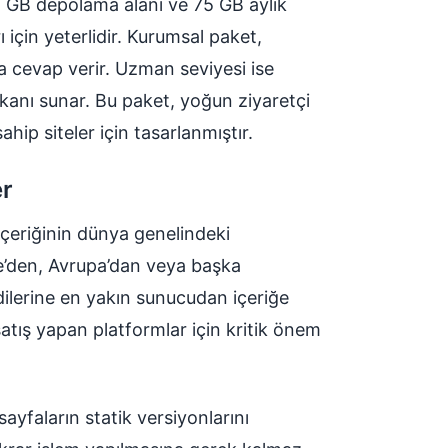
. 4 GB depolama alanı ve 75 GB aylık
rı için yeterlidir. Kurumsal paket,
a cevap verir. Uzman seviyesi ise
imkanı sunar. Bu paket, yoğun ziyaretçi
ahip siteler için tasarlanmıştır.
er
içeriğinin dünya genelindeki
ye’den, Avrupa’dan veya başka
dilerine en yakın sunucudan içeriğe
 satış yapan platformlar için kritik önem
yfaların statik versiyonlarını