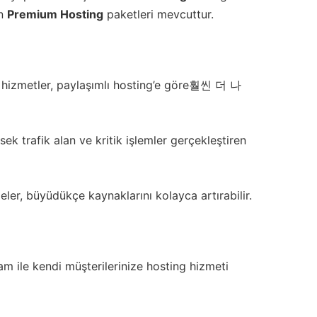
in
Premium Hosting
paketleri mevcuttur.
 Bu hizmetler, paylaşımlı hosting’e göre훨씬 더 나
ek trafik alan ve kritik işlemler gerçekleştiren
ler, büyüdükçe kaynaklarını kolayca artırabilir.
ram ile kendi müşterilerinize hosting hizmeti