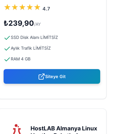
★
★
★
★
★
4.7
₺239,90
/AY
SSD Disk Alanı LİMİTSİZ
Aylık Trafik LİMİTSİZ
RAM 4 GB
Siteye Git
HostLAB Almanya Linux