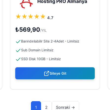
Hosting PRO Almanya
★
★
★
★
★
4.7
₺569,90
/YIL
Barındırılabilir Site 2-4Adet - Limitsiz
Sub Domain Limitsiz
SSD Disk 10GB - Limitsiz
Siteye Git
1
2
Sonraki →