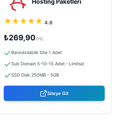
Hosting Paketleri
★
★
★
★
★
4.6
₺269,90
/YIL
Barındırılabilir Site 1 Adet
Sub Domain 5-10-15 Adet - Limitsiz
SSD Disk 250MB - 5GB
Siteye Git