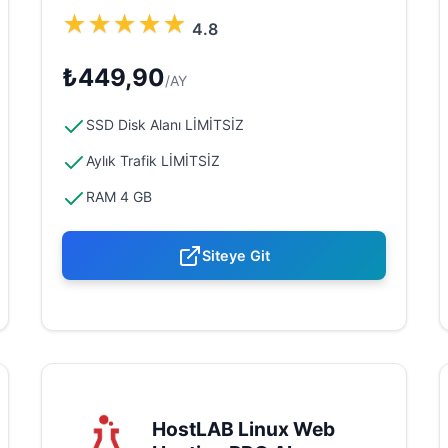
★
★
★
★
★
4.8
₺449,90
/AY
SSD Disk Alanı LİMİTSİZ
Aylık Trafik LİMİTSİZ
RAM 4 GB
Siteye Git
HostLAB Linux Web