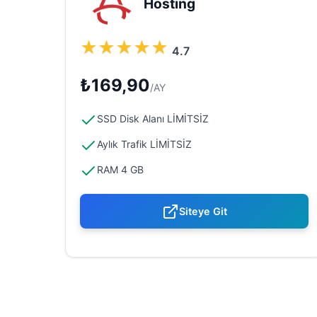
Hosting
★
★
★
★
★
4.7
₺169,90
/AY
SSD Disk Alanı LİMİTSİZ
Aylık Trafik LİMİTSİZ
RAM 4 GB
Siteye Git