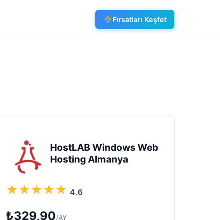
Fırsatları Keşfet
HostLAB Windows Web
Hosting Almanya
★
★
★
★
★
4.6
₺329,90
/AY