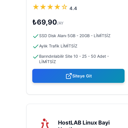
★
★
★
★
☆
4.4
₺69,90
/AY
SSD Disk Alanı 5GB - 20GB - LİMİTSİZ
Aylık Trafik LİMİTSİZ
Barındırılabilir Site 10 - 25 - 50 Adet -
LİMİTSİZ
Siteye Git
HostLAB Linux Bayi