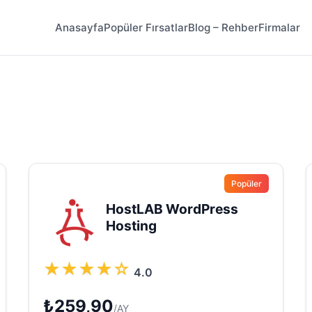
Anasayfa
Popüler Fırsatlar
Blog – Rehber
Firmalar
Popüler
HostLAB WordPress
Hosting
★
★
★
★
☆
4.0
₺259,90
/AY