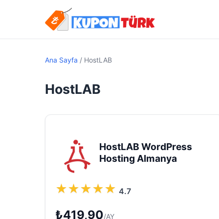
Ana Sayfa
/
HostLAB
HostLAB
HostLAB WordPress
Hosting Almanya
★
★
★
★
★
4.7
₺419,90
/AY