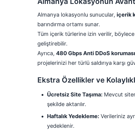
Almanya Lokasyonun Avanta
Almanya lokasyonlu sunucular,
içerik 
barındırma ortamı sunar.
Tüm içerik türlerine izin verilir, böylec
geliştirebilir.
Ayrıca,
480 Gbps Anti DDoS korumas
projelerinizi her türlü saldırıya karşı gü
Ekstra Özellikler ve Kolaylık
Ücretsiz Site Taşıma:
Mevcut siten
şekilde aktarılır.
Haftalık Yedekleme:
Verileriniz ay
yedeklenir.