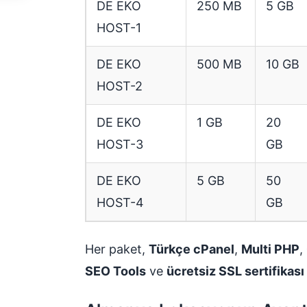
DE EKO
250 MB
5 GB
HOST-1
DE EKO
500 MB
10 GB
HOST-2
DE EKO
1 GB
20
HOST-3
GB
DE EKO
5 GB
50
HOST-4
GB
Her paket,
Türkçe cPanel
,
Multi PHP
,
SEO Tools
ve
ücretsiz SSL sertifikası