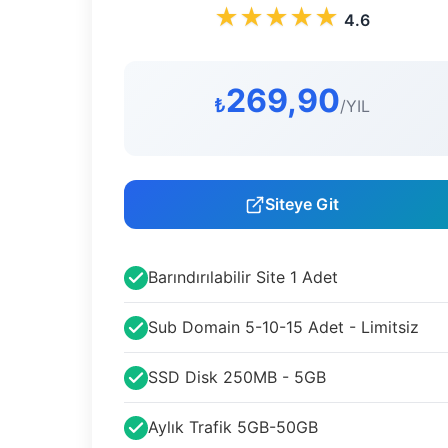
★
★
★
★
★
4.6
269,90
₺
/YIL
Siteye Git
Barındırılabilir Site 1 Adet
Sub Domain 5-10-15 Adet - Limitsiz
SSD Disk 250MB - 5GB
Aylık Trafik 5GB-50GB