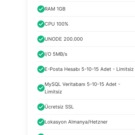
RAM 1GB
CPU 100%
UNODE 200.000
I/O 5MB/s
E-Posta Hesabı 5-10-15 Adet - Limitsiz
MySQL Veritabanı 5-10-15 Adet -
Limitsiz
Ücretsiz SSL
Lokasyon Almanya/Hetzner