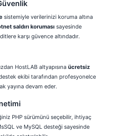
Güvenlik
e
sistemiyle verilerinizi koruma altına
net saldırı koruması
sayesinde
ditlere karşı güvence altındadır.
ınızdan HostLAB altyapısına
ücretsiz
destek ekibi tarafından profesyonelce
larak yayına devam eder.
netimi
ğiniz PHP sürümünü seçebilir, ihtiyaç
z. MsSQL ve MySQL desteği sayesinde