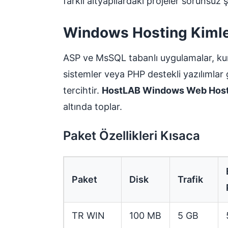
farklı altyapılardaki projeler sorunsuz şek
Windows Hosting Kimle
ASP ve MsSQL tabanlı uygulamalar, kur
sistemler veya PHP destekli yazılımlar g
tercihtir.
HostLAB Windows Web Host
altında toplar.
Paket Özellikleri Kısaca
Paket
Disk
Trafik
TR WIN
100 MB
5 GB