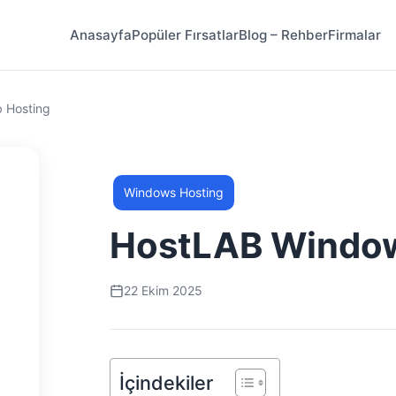
Anasayfa
Popüler Fırsatlar
Blog – Rehber
Firmalar
 Hosting
Windows Hosting
HostLAB Window
22 Ekim 2025
İçindekiler