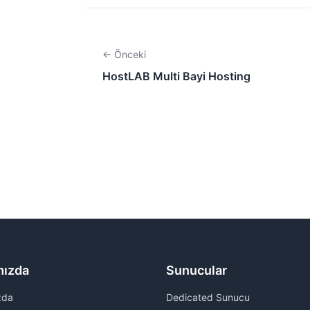
← Önceki
HostLAB Multi Bayi Hosting
mızda
Sunucular
zda
Dedicated Sunucu