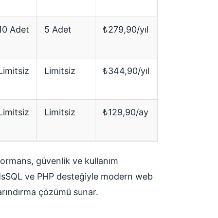
10 Adet
5 Adet
₺279,90/yıl
Limitsiz
Limitsiz
₺344,90/yıl
Limitsiz
Limitsiz
₺129,90/ay
formans, güvenlik ve kullanım
T, MsSQL ve PHP desteğiyle modern web
 barındırma çözümü sunar.